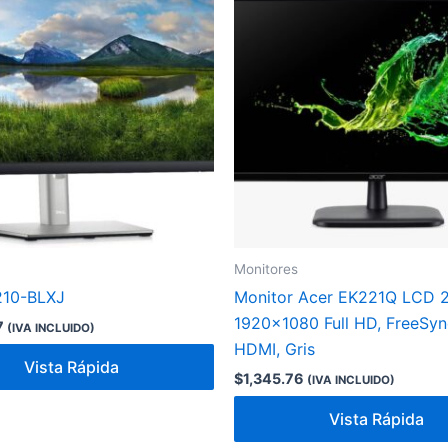
Monitores
210-BLXJ
Monitor Acer EK221Q LCD 21
1920×1080 Full HD, FreeSyn
7
(IVA INCLUIDO)
HDMI, Gris
Vista Rápida
$
1,345.76
(IVA INCLUIDO)
Vista Rápida