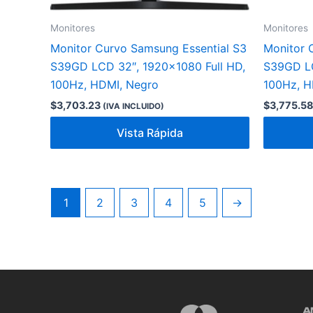
Monitores
Monitores
Monitor Curvo Samsung Essential S3
Monitor 
S39GD LCD 32″, 1920×1080 Full HD,
S39GD LC
100Hz, HDMI, Negro
100Hz, H
$
3,703.23
$
3,775.5
(IVA INCLUIDO)
Vista Rápida
1
2
3
4
5
→