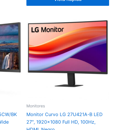
Monitores
V5CW/BK
Monitor Curvo LG 27U421A-B LED
Wide
27″, 1920×1080 Full HD, 100Hz,
HDMI, Negro