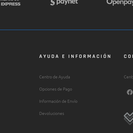
AYUDA E INFORMACIÓN
CO
Centro de Ayuda
Cent
F
Opciones de Pago
a
c
Información de Envío
e
b
Devoluciones
o
o
k