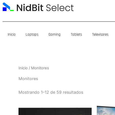
Ir
al
contenido
Inicio
Laptops
Gaming
Tablets
Televisores
Inicio
/ Monitores
Monitores
Mostrando 1–12 de 59 resultados