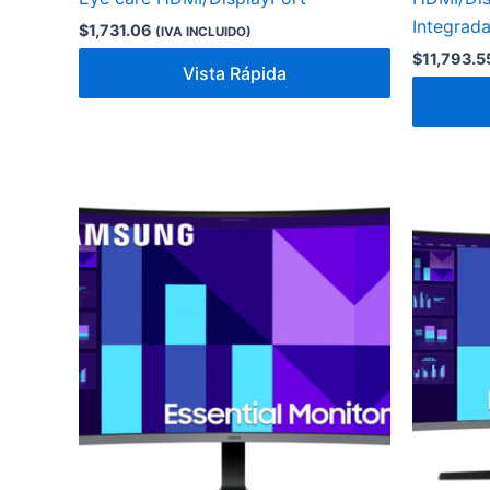
Integrada
$
1,731.06
(IVA INCLUIDO)
$
11,793.5
Vista Rápida