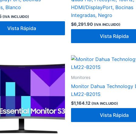
s, Blanco
HDMI/DisplayPort, Bocinas
Integradas, Negro
5
(IVA INCLUIDO)
$
6,291.90
(IVA INCLUIDO)
Vista Rápida
Vista Rápida
Monitores
Monitor Dahua Technology 
LM22-B201S
$
1,164.12
(IVA INCLUIDO)
Vista Rápida