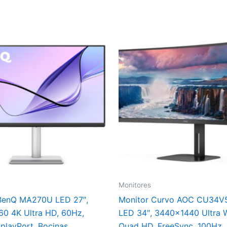
Monitores
BenQ MA270U LED 27″,
Monitor Curvo AOC CU34
0 4K Ultra HD, 60Hz,
LED 34″, 3440×1440 Ultra 
playPort, Bocinas
Quad HD, FreeSync, 100Hz,