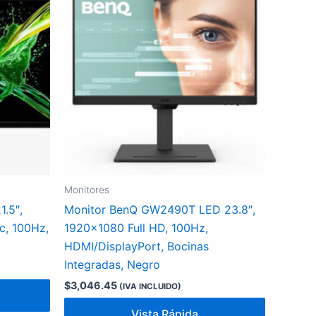
Monitores
.5″,
Monitor BenQ GW2490T LED 23.8″,
c, 100Hz,
1920×1080 Full HD, 100Hz,
HDMI/DisplayPort, Bocinas
Integradas, Negro
$
3,046.45
(IVA INCLUIDO)
Vista Rápida