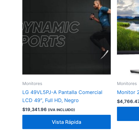
Monitores
Monitores
LG 49VL5PJ-A Pantalla Comercial
Monitor 
LCD 49″, Full HD, Negro
$
4,766.4
$
19,341.96
(IVA INCLUIDO)
Vista Rápida