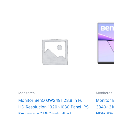
Monitores
Monitores
Monitor BenQ GW2491 23.8 in Full
Monitor 
HD Resolucion 1920×1080 Panel IPS
3840×216
Eye care HDMI/DisplayPort
HDMI/Dis