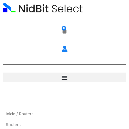
Ir
al
contenido
0
Carrito
Inicio
/ Routers
Routers