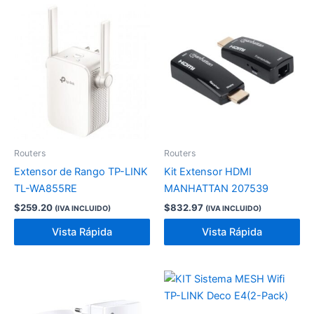
Routers
Routers
Extensor de Rango TP-LINK
Kit Extensor HDMI
TL-WA855RE
MANHATTAN 207539
$
259.20
$
832.97
(IVA INCLUIDO)
(IVA INCLUIDO)
Vista Rápida
Vista Rápida