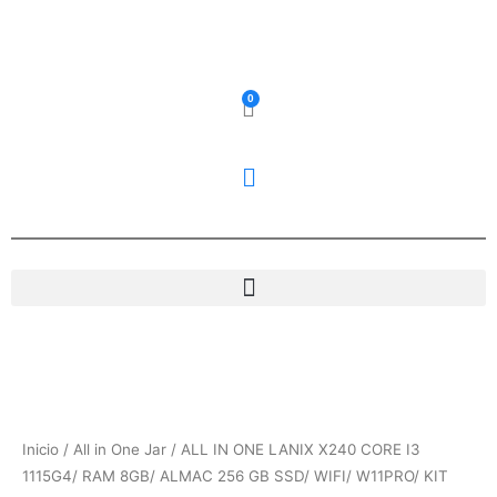
Ir
al
contenido
0
Carrito
Inicio
/
All in One Jar
/ ALL IN ONE LANIX X240 CORE I3
1115G4/ RAM 8GB/ ALMAC 256 GB SSD/ WIFI/ W11PRO/ KIT