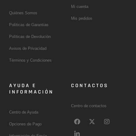
Mi cuenta
Quiénes Somos
Mis pedidos
Políticas de Garantías
Políticas de Devolución
Avisos de Privacidad
Términos y Condiciones
AYUDA E
CONTACTOS
INFORMACIÓN
Centro de contactos
Centro de Ayuda
F
L
X
I
a
i
-
n
Opciones de Pago
c
n
t
s
Información de Envío