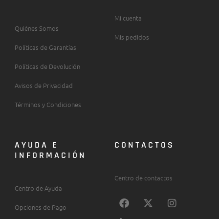
Mi cuenta
Quiénes Somos
Mis pedidos
Políticas de Garantías
Políticas de Devolución
Avisos de Privacidad
Términos y Condiciones
AYUDA E
CONTACTOS
INFORMACIÓN
Centro de contactos
Centro de Ayuda
F
L
X
I
a
i
-
n
Opciones de Pago
c
n
t
s