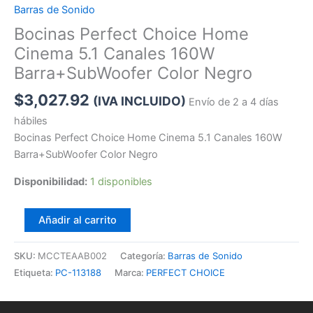
Barras de Sonido
Canales
Bocinas Perfect Choice Home
160W
Barra+SubWoofer
Cinema 5.1 Canales 160W
Color
Barra+SubWoofer Color Negro
Negro
$
3,027.92
cantidad
(IVA INCLUIDO)
Envío de 2 a 4 días
hábiles
Bocinas Perfect Choice Home Cinema 5.1 Canales 160W
Barra+SubWoofer Color Negro
Disponibilidad:
1 disponibles
Añadir al carrito
SKU:
MCCTEAAB002
Categoría:
Barras de Sonido
Etiqueta:
PC-113188
Marca:
PERFECT CHOICE