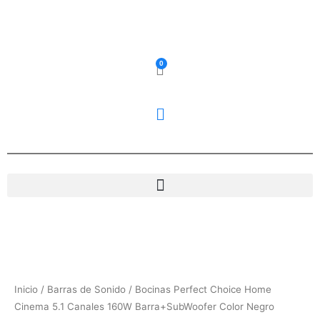
Ir
al
contenido
0
Carrito
Bocinas
Perfect
Choice
Home
Inicio
/
Barras de Sonido
/ Bocinas Perfect Choice Home
Cinema
Cinema 5.1 Canales 160W Barra+SubWoofer Color Negro
5.1