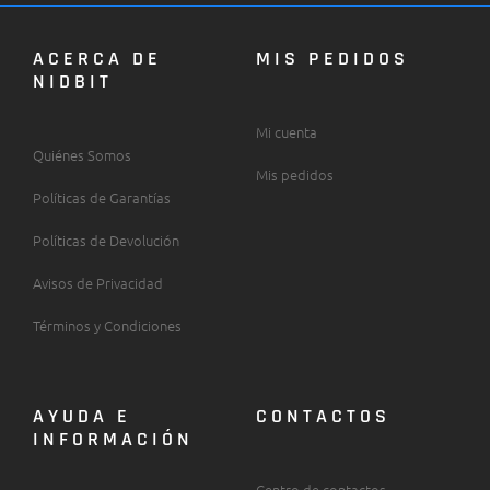
ACERCA DE
MIS PEDIDOS
NIDBIT
Mi cuenta
Quiénes Somos
Mis pedidos
Políticas de Garantías
Políticas de Devolución
Avisos de Privacidad
Términos y Condiciones
AYUDA E
CONTACTOS
INFORMACIÓN
Centro de contactos