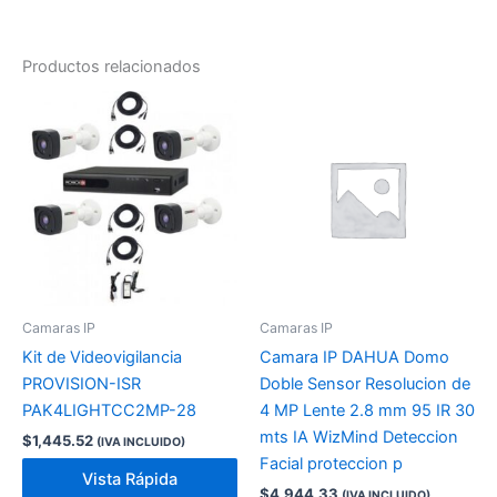
Productos relacionados
Camaras IP
Camaras IP
Kit de Videovigilancia
Camara IP DAHUA Domo
PROVISION-ISR
Doble Sensor Resolucion de
PAK4LIGHTCC2MP-28
4 MP Lente 2.8 mm 95 IR 30
mts IA WizMind Deteccion
$
1,445.52
(IVA INCLUIDO)
Facial proteccion p
Vista Rápida
$
4,944.33
(IVA INCLUIDO)