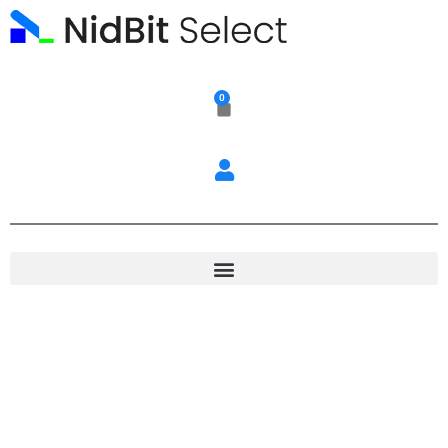
Ir
al
contenido
0
Carrito
Diadema
Game
Factor
HSB600
Gaming