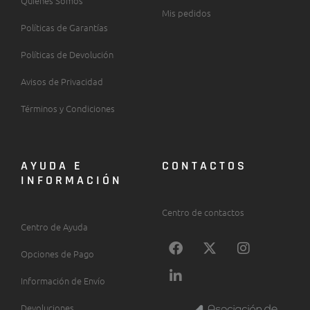
Quiénes Somos
Mis pedidos
Políticas de Garantías
Políticas de Devolución
Avisos de Privacidad
Términos y Condiciones
AYUDA E
CONTACTOS
INFORMACIÓN
Centro de contactos
Centro de Ayuda
F
L
X
I
a
i
-
n
Opciones de Pago
c
n
t
s
Información de Envío
e
k
w
t
b
e
i
a
Devoluciones
o
d
t
g