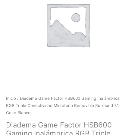
Inalámbrica
RGB
Triple
Conectividad
Micrófono
Removible
Surround
7.1
Color
Blanco
cantidad
Inicio
/ Diadema Game Factor HSB600 Gaming Inalámbrica
RGB Triple Conectividad Micrófono Removible Surround 7.1
Color Blanco
Diadema Game Factor HSB600
Gaming Inalámbrica RGB Triple