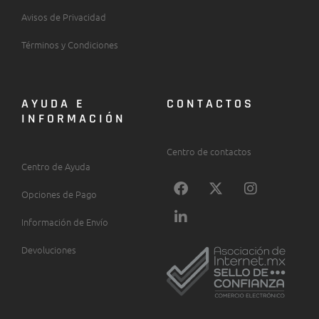
Avisos de Privacidad
Términos y Condiciones
AYUDA E
CONTACTOS
INFORMACIÓN
Centro de contactos
Centro de Ayuda
F
L
X
I
a
i
-
n
Opciones de Pago
c
n
t
s
Información de Envío
e
k
w
t
b
e
i
a
Devoluciones
o
d
t
g
o
i
t
r
k
n
e
a
-
r
m
i