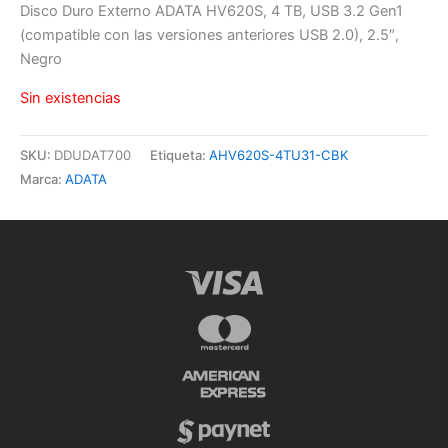
Disco Duro Externo ADATA HV620S, 4 TB, USB 3.2 Gen1
(compatible con las versiones anteriores USB 2.0), 2.5″,
Negro
Sin existencias
SKU:
DDUDAT700
Etiqueta:
AHV620S-4TU31-CBK
Marca:
ADATA