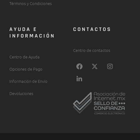
Términos y Condiciones
AYUDA E
CONTACTOS
INFORMACIÓN
Centro de contactos
Centro de Ayuda
F
L
X
I
a
i
-
n
Opciones de Pago
c
n
t
s
Información de Envío
e
k
w
t
b
e
i
a
Devoluciones
o
d
t
g
o
i
t
r
k
n
e
a
-
r
m
i
n