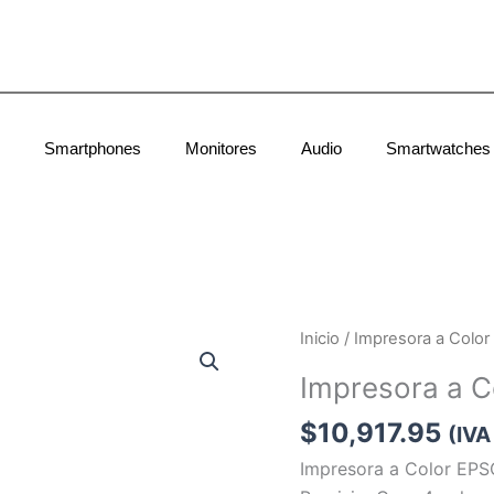
Smartphones
Monitores
Audio
Smartwatches
Impresora
Inicio
/ Impresora a Colo
a
Impresora a 
Color
EPSON
$
10,917.95
(IVA
EcoTank
Impresora a Color EP
L6490