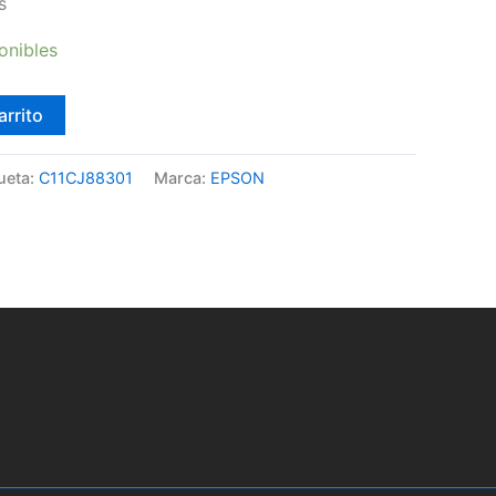
s
onibles
arrito
ueta:
C11CJ88301
Marca:
EPSON