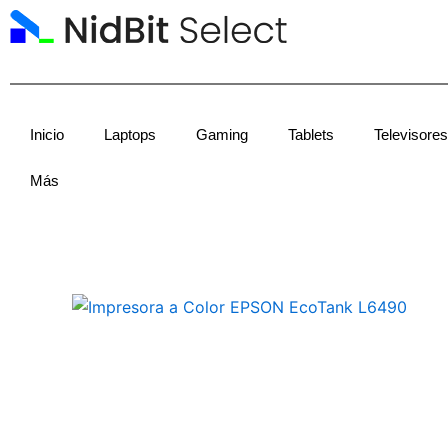
Ir
al
contenido
Inicio
Laptops
Gaming
Tablets
Televisores
Más