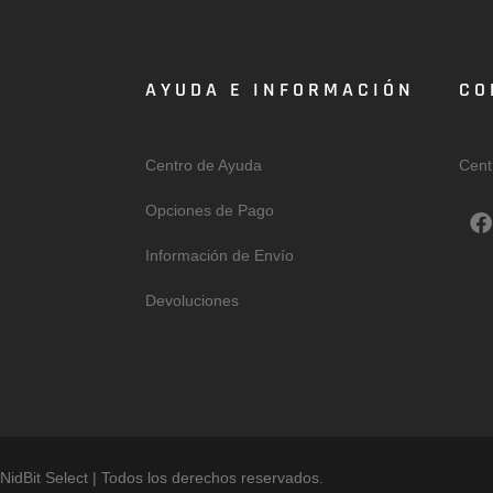
AYUDA E INFORMACIÓN
CO
Centro de Ayuda
Cent
F
Opciones de Pago
a
c
Información de Envío
e
b
Devoluciones
o
o
k
NidBit Select | Todos los derechos reservados.