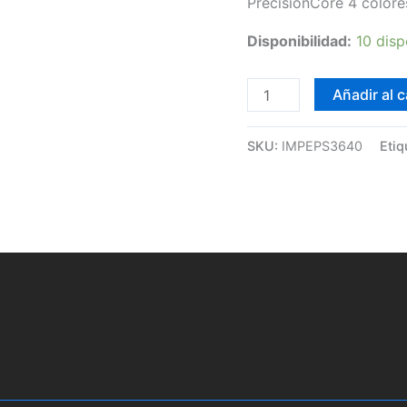
PrecisionCore 4 colore
cantidad
Disponibilidad:
10 disp
Añadir al c
SKU:
IMPEPS3640
Etiq