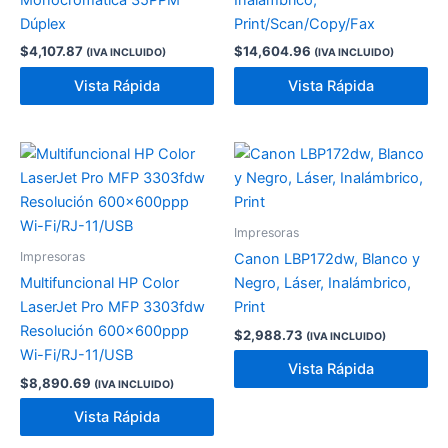
Monocromática 35PPM
Inalámbrico,
Dúplex
Print/Scan/Copy/Fax
$
4,107.87
$
14,604.96
(IVA INCLUIDO)
(IVA INCLUIDO)
Vista Rápida
Vista Rápida
Impresoras
Impresoras
Canon LBP172dw, Blanco y
Multifuncional HP Color
Negro, Láser, Inalámbrico,
LaserJet Pro MFP 3303fdw
Print
Resolución 600x600ppp
$
2,988.73
(IVA INCLUIDO)
Wi-Fi/RJ-11/USB
Vista Rápida
$
8,890.69
(IVA INCLUIDO)
Vista Rápida