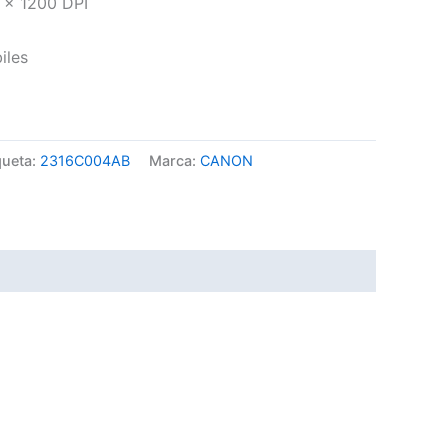
 x 1200 DPI
iles
queta:
2316C004AB
Marca:
CANON