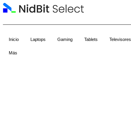
Ir
al
contenido
Inicio
Laptops
Gaming
Tablets
Televisores
Más