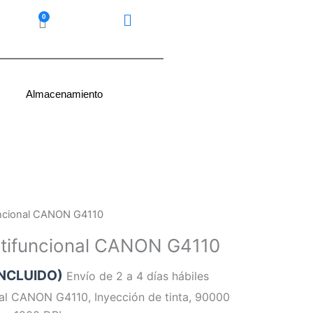
0
Carrito
Almacenamiento
uncional CANON G4110
ltifuncional CANON G4110
INCLUIDO)
Envío de 2 a 4 días hábiles
nal CANON G4110, Inyección de tinta, 90000