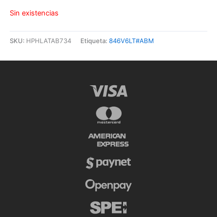
Sin existencias
SKU:
HPHLATAB734
Etiqueta:
846V6LT#ABM