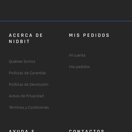
ACERCA DE
MIS PEDIDOS
NIDBIT
Mi cuenta
Quiénes Somos
Mis pedidos
Políticas de Garantías
Políticas de Devolución
Avisos de Privacidad
Términos y Condiciones
AYUDA E
CONTACTOS