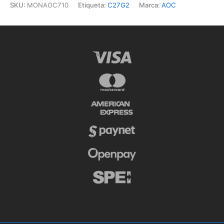
SKU:
MONAOC710
Etiqueta:
C27G2
Marca:
AOC