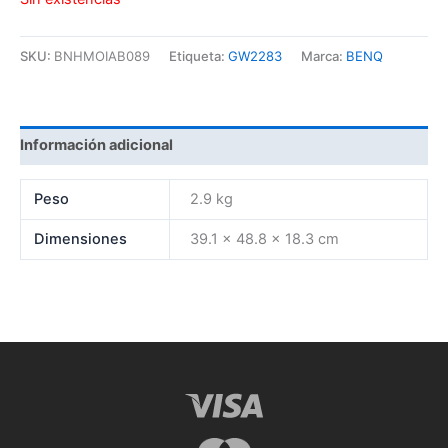
SKU:
BNHMOIAB089
Etiqueta:
GW2283
Marca:
BENQ
Información adicional
Peso
2.9 kg
Dimensiones
39.1 × 48.8 × 18.3 cm