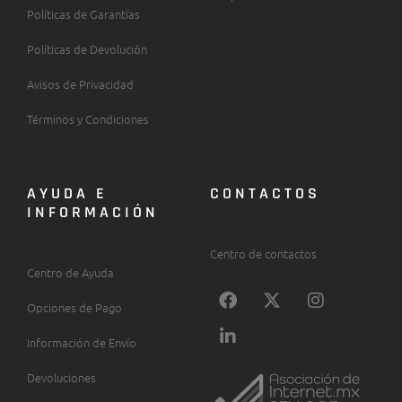
Políticas de Garantías
Políticas de Devolución
Avisos de Privacidad
Términos y Condiciones
AYUDA E
CONTACTOS
INFORMACIÓN
Centro de contactos
Centro de Ayuda
F
L
X
I
a
i
-
n
Opciones de Pago
c
n
t
s
Información de Envío
e
k
w
t
b
e
i
a
Devoluciones
o
d
t
g
o
i
t
r