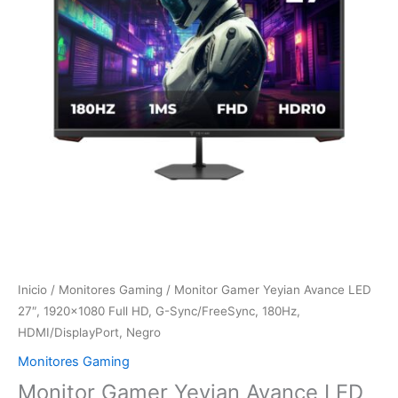
27",
1920x1080
Full
HD,
G-
Sync/FreeSync,
180Hz,
HDMI/DisplayPort,
Negro
cantidad
Inicio
/
Monitores Gaming
/ Monitor Gamer Yeyian Avance LED
27″, 1920×1080 Full HD, G-Sync/FreeSync, 180Hz,
HDMI/DisplayPort, Negro
Monitores Gaming
Monitor Gamer Yeyian Avance LED