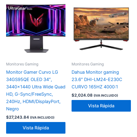
Monitores Gaming
Monitores Gaming
Monitor Gamer Curvo LG
Dahua Monitor gaming
34GS95QE OLED 34″,
23.6″ DHI-LM24-E230C
3440×1440 Ultra Wide Quad
CURVO 165HZ 4000:1
HD, G-Sync/FreeSync,
$
2,024.08
(IVA INCLUIDO)
240Hz, HDMI/DisplayPort,
Vista Rápida
Negro
$
27,243.84
(IVA INCLUIDO)
Vista Rápida