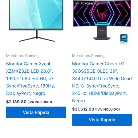
Monitores Gaming
Monitores Gaming
Monitor Gamer Xzeal
Monitor Gamer Curvo LG
XZMXZ32B LED 23.8″,
39GS95QE OLED 39″,
1920×1080 Full HD, G-
3440×1440 Ultra Wide Quad
Sync/FreeSync, 180Hz,
HD, G-Sync/FreeSync,
DisplayPort, Negro
240Hz, HDMI/DisplayPort,
Negro
$
2,139.80
(IVA INCLUIDO)
$
31,612.90
(IVA INCLUIDO)
Vista Rápida
Vista Rápida