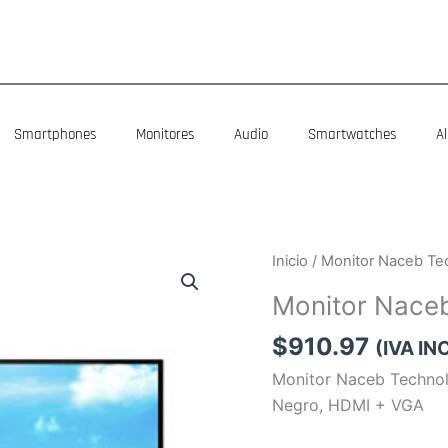
Smartphones
Monitores
Audio
Smartwatches
A
Inicio
/ Monitor Naceb T
Monitor Nace
$
910.97
(IVA IN
Monitor Naceb Technol
Negro, HDMI + VGA