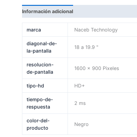
Información adicional
Valoraciones (0)
marca
Naceb Technology
diagonal-de-
18 a 19.9 "
la-pantalla
resolucion-
1600 x 900 Pixeles
de-pantalla
tipo-hd
HD+
tiempo-de-
2 ms
respuesta
color-del-
Negro
producto