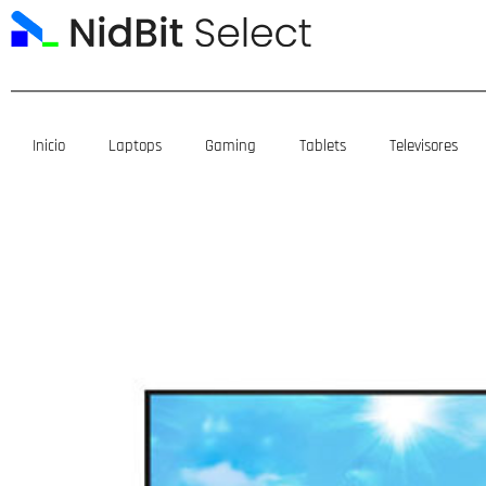
Ir
al
contenido
Inicio
Laptops
Gaming
Tablets
Televisores