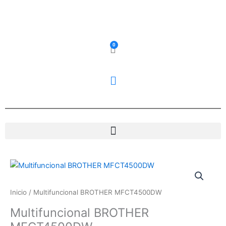
Ir
al
contenido
0
Carrito
Multifuncional
BROTHER
MFCT4500DW
Inicio
/ Multifuncional BROTHER MFCT4500DW
cantidad
Multifuncional BROTHER