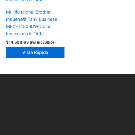
Multifuncional Brother
InkBenefit Tank Business
MFC-T4500DW Color
Inyección de Tinta
$
14,596.63
(IVA INCLUIDO)
Vista Rápida