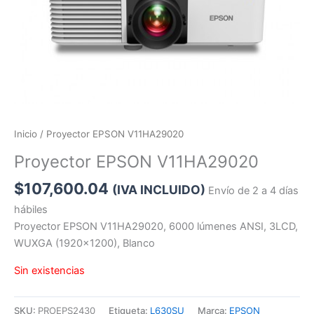
Inicio
/ Proyector EPSON V11HA29020
Proyector EPSON V11HA29020
$
107,600.04
(IVA INCLUIDO)
Envío de 2 a 4 días
hábiles
Proyector EPSON V11HA29020, 6000 lúmenes ANSI, 3LCD,
WUXGA (1920×1200), Blanco
Sin existencias
SKU:
PROEPS2430
Etiqueta:
L630SU
Marca:
EPSON