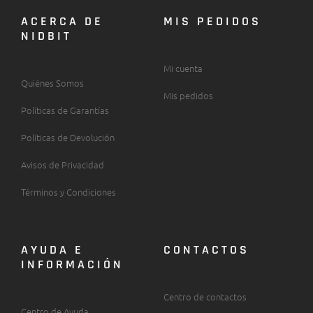
ACERCA DE
MIS PEDIDOS
NIDBIT
Mi cuenta
Quiénes Somos
Mis pedidos
Políticas de Garantías
Políticas de Devolución
Avisos de Privacidad
Términos y Condiciones
AYUDA E
CONTACTOS
INFORMACIÓN
Centro de contactos
Centro de Ayuda