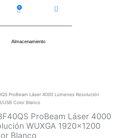
0
Carrito
Almacenamiento
40QS ProBeam Láser 4000 Lúmenes Resolución
USB Color Blanco
 BF40QS ProBeam Láser 4000
olución WUXGA 1920×1200
or Blanco