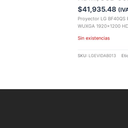
$
41,935.48
(IV
Proyector LG BF40QS 
WUXGA 1920×1200 HDM
Sin existencias
SKU:
LGEVIDAB013
Eti