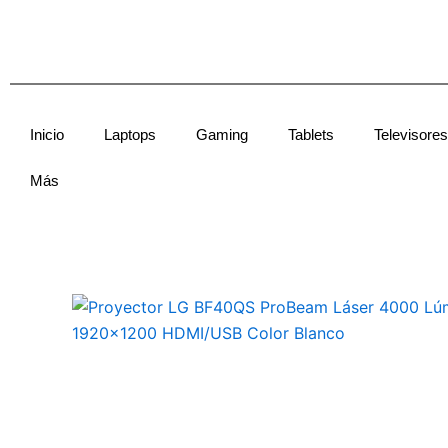
Ir
al
contenido
Inicio
Laptops
Gaming
Tablets
Televisores
Más