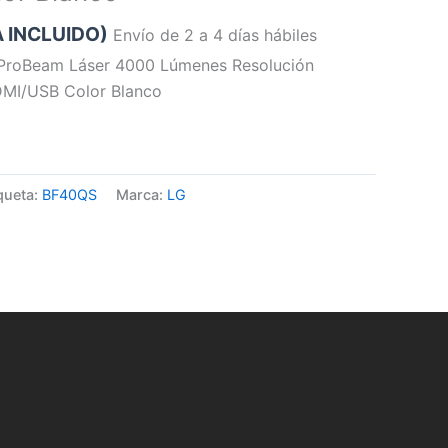
A INCLUIDO)
Envío de 2 a 4 días hábiles
ProBeam Láser 4000 Lúmenes Resolución
I/USB Color Blanco
queta:
BF40QS
Marca:
LG