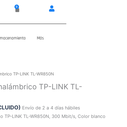
0
Carrito
lmacenamiento
Más
ámbrico TP-LINK TL-WR850N
nalámbrico TP-LINK TL-
NCLUIDO)
Envío de 2 a 4 días hábiles
co TP-LINK TL-WR850N, 300 Mbit/s, Color blanco