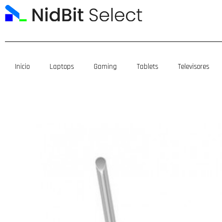
Ir
al
contenido
Inicio
Laptops
Gaming
Tablets
Televisores