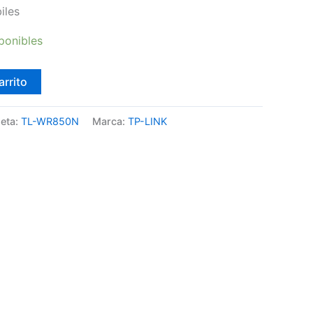
iles
ponibles
arrito
ueta:
TL-WR850N
Marca:
TP-LINK