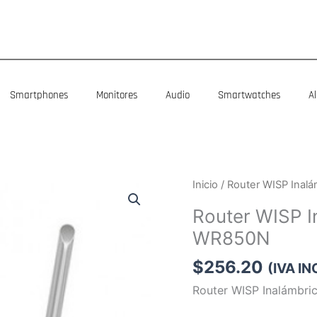
Smartphones
Monitores
Audio
Smartwatches
A
Router
Inicio
/ Router WISP Inal
WISP
Router WISP I
Inalámbrico
WR850N
TP-
LINK
$
256.20
(IVA I
TL-
Router WISP Inalámbri
WR850N
cantidad