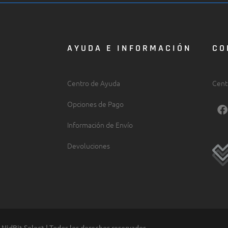
AYUDA E INFORMACIÓN
CO
Centro de Ayuda
Cent
F
Opciones de Pago
a
c
Información de Envío
e
b
Devoluciones
o
o
k
NidBit Select | Todos los derechos reservados.