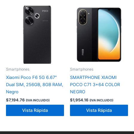
Smartphones
Smartphones
Xiaomi Poco F6 5G 6.67″
SMARTPHONE XIAOMI
Dual SIM, 256GB, 8GB RAM,
POCO C71 3+64 COLOR
Negro
NEGRO
$
7,194.76
$
1,954.16
(IVA INCLUIDO)
(IVA INCLUIDO)
Vista Rápida
Vista Rápida